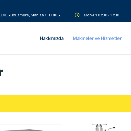
:33/B Yunusmere, Manisa / TURKEY
Mon-Fri 07:30 - 17:30
Hakkımızda
Makineler ve Hizmetler
r